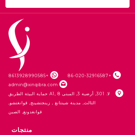
+8613928990585
+86-020-32916587
admin@xinqibra.com
لا. 301, أرضية 3, المبنى A1, 8 حماية البيئة الطريق
الثالث, مدينة شينتانغ，زينجتشينج, قوانغتشو,
قوانغدونغ, الصين
منتجات