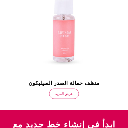
منظف ​​حمالة الصدر السيليكون
شر
عرض المزيد
ابدأ في إنشاء خط جديد مع