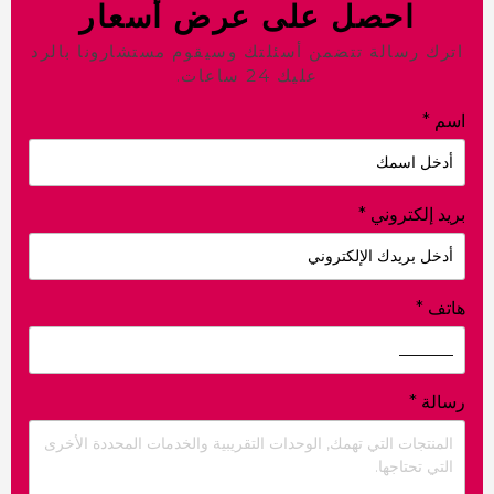
احصل على عرض أسعار
رك رسالة تتضمن أسئلتك وسيقوم مستشارونا بالرد
عليك 24 ساعات.
م
*
د إلكتروني
*
تف
*
الة
*