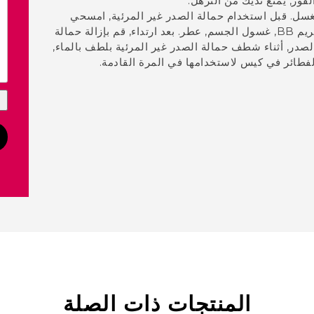
لفور, يمنع ثديك من الترهل.
للغسل. قبل استخدام حمالة الصدر غير المرئية, امسحي
الثديين بمنشفة دافئة وحافظي على جفاف صدرك, لا تستخدم كريم BB, غسول الجسم, عطر. بعد ارتداء, قم بإزالة حمالة
صدر, أثناء شطف حمالة الصدر غير المرئية بلطف بالماء,
طائر في كيس لاستخدامها في المرة القادمة.
المنتجات ذات الصلة