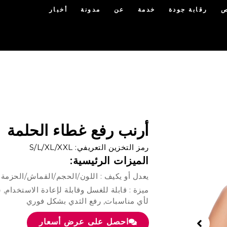
ص
رقابة جودة
خدمة
عن
مدونة
أخبار
أرنب رفع غطاء الحلمة
رمز التخزين التعريفي: S/L/XL/XXL
الميزات الرئيسية:
يعدل أو يكيف : اللون/الحجم/القماش/الحزمة
ميزة : قابلة للغسل وقابلة لإعادة الاستخدام, 
لأي مناسبات, رفع الثدي بشكل فوري
احصل على عرض أسعار