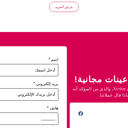
عرض المزيد
اسم
*
ينات مجانية!
بريد إلكتروني
*
ارفع مستوى عملك في مجال الأزياء والملابس الداخلية مع Xinke, والذي من المؤكد أنه
ا قال عملائنا.
هاتف
*
سقط على
★
★
★
★
★
بائع التجارة الإلكترونية