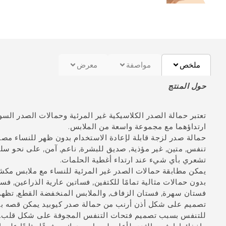
ملخص
مواصفة
معرض
حول المنتج
تعتبر حمالة الصدر الكلاسيكية غير المرئية وحمالات الصدر السو
ارتداؤهما مع مجموعة واسعة من الملابس.
حمالة صدر لزجة قابلة لإعادة الاستخدام بدون ظهر للنساء مصن
تنفس, متين, غير مؤذية, صديق للبشرة, ناعم, آمن, على نحو سل
تشعري بأي شيء عند ارتداء أغطية الحلمات.
يمكن مطابقة حمالات الصدر غير المرئية للنساء مع ملابس مكشو
فستان سهرة, فستان الزفاف, والملابس المنخفضة القطع, تظهر 
تصميم على شكل أذن أرنب من حمالة صدر كيوبيد يمكن قصه بح
للتنفس بسبب تصميم فتحات التنفس المجوفة على شكل قلب. تع