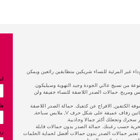
داء غير المرئية للنساء شريكين متطابقين رائعين ويمكن
اس
وعة من نسيج عالي الجودة وجيد التهوية وسيليكون.
س ومريح. حمالات الصدر اللاصقة للنساء خفيفة ولن
ها
فة الكتفين, الافراج عن كتفيك. حمالة الصدر اللاصقة
بدون حمالات مثالية تمامًا للكتفين, فساتين عارية الذراعين, فساتين زفاف عميقة على شكل حرف V, ملابس سباحة,
سحرك وتجعلك أكثر جمالا وجاذبية.
رية حسب رغبتك. حمالة الصدر بدون حمالات قابلة
رس
تبر حمالات الصدر بدون حمالات أفضل لحماية الحلمات