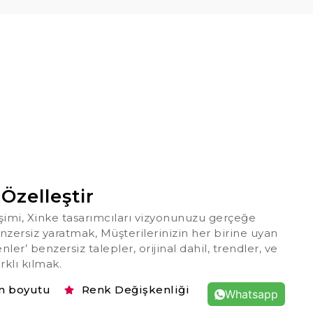
 Özelleştir
leşimi, Xinke tasarımcıları vizyonunuzu gerçeğe
benzersiz yaratmak, Müşterilerinizin her birine uyan
nler’ benzersiz talepler, orijinal dahil, trendler, ve
rklı kılmak.
n boyutu
Renk Değişkenliği
Whatsapp