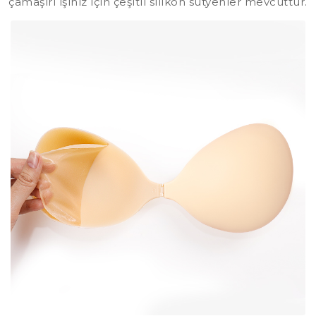
çamaşırı işiniz için çeşitli silikon sütyenler mevcuttur.