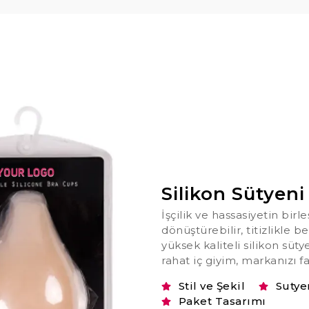
Silikon Sütyeni
İşçilik ve hassasiyetin bir
dönüştürebilir, titizlikle 
yüksek kaliteli silikon sütye
rahat iç giyim, markanızı fa
Stil ve Şekil
Sutye
Paket Tasarımı