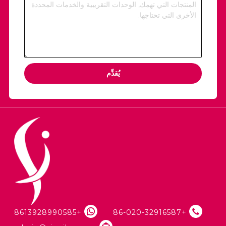
يُقدِّم
+8613928990585
+86-020-32916587