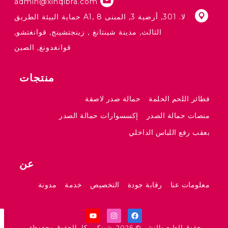
admin@xinqibra.com
لا. 301, أرضية 3, المبنى A1, 8 حماية البيئة الطريق
الثالث, مدينة شينتانغ，زينجتشينج, قوانغتشو,
قوانغدونغ, الصين
منتجات
طائر اللحم الحلمة
حمالة صدر لاصقة
نصات حمالة الصدر
إكسسوارات حمالة الصدر
عقب رفع اللباس الداخلي
عن
علومات عنا
رقابة جودة
التخصيص
خدمة
مدونة
حقوق الطبع والنشر © 2026, شينكي. كل الحقوق محفوظة.