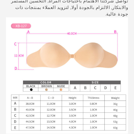
صل شركتنا الاهتمام باحتياجات المرأة, التحسين المستمر
بتكار, الالتزام بالجودة أولا, لتزويد العملاء بمنتجات ذات
ة عالية.