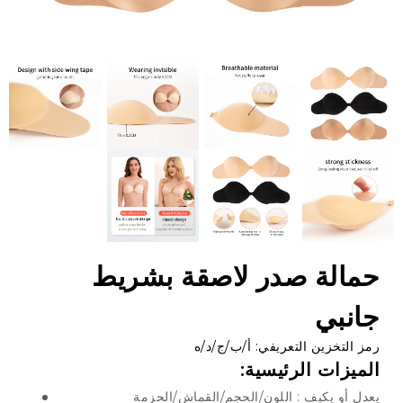
مالة صدر لاصقة بشريط
انبي
 التخزين التعريفي: أ/ب/ج/د/ه
ميزات الرئيسية:
ل أو يكيف : اللون/الحجم/القماش/الحزمة