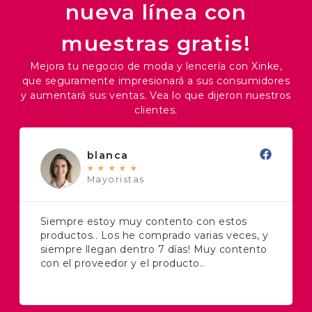
nueva línea con
muestras gratis!
Mejora tu negocio de moda y lencería con Xinke,
que seguramente impresionará a sus consumidores
y aumentará sus ventas. Vea lo que dijeron nuestros
clientes.
blanca
★
★
★
★
★
Mayoristas
Siempre estoy muy contento con estos
productos.. Los he comprado varias veces, y
siempre llegan dentro 7 días! Muy contento
con el proveedor y el producto..