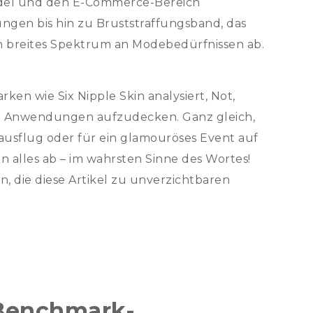
ndel und den E-Commerce-Bereich
gen bis hin zu Bruststraffungsband, das
in breites Spektrum an Modebedürfnissen ab.
ken wie Six Nipple Skin analysiert, Not,
en Anwendungen aufzudecken. Ganz gleich,
ausflug oder für ein glamouröses Event auf
 alles ab – im wahrsten Sinne des Wortes!
, die diese Artikel zu unverzichtbaren
Benchmark-