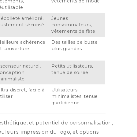
êtements,
vêtements de mode
éutilisable
écolleté amélioré,
Jeunes
justement sécurisé
consommateurs,
vêtements de fête
eilleure adhérence
Des tailles de buste
t couverture
plus grandes
scenseur naturel,
Petits utilisateurs,
onception
tenue de soirée
inimaliste
ltra-discret, facile à
Utilisateurs
tiliser
minimalistes, tenue
quotidienne
sthétique, et potentiel de personnalisation,
leurs, impression du logo, et options