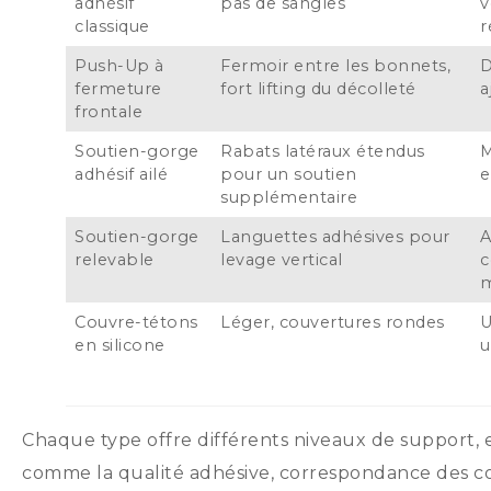
adhésif
pas de sangles
v
classique
r
Push-Up à
Fermoir entre les bonnets,
D
fermeture
fort lifting du décolleté
a
frontale
Soutien-gorge
Rabats latéraux étendus
M
adhésif ailé
pour un soutien
e
supplémentaire
Soutien-gorge
Languettes adhésives pour
A
relevable
levage vertical
c
m
Couvre-tétons
Léger, couvertures rondes
U
en silicone
u
Chaque type offre différents niveaux de support, e
comme la qualité adhésive, correspondance des cou