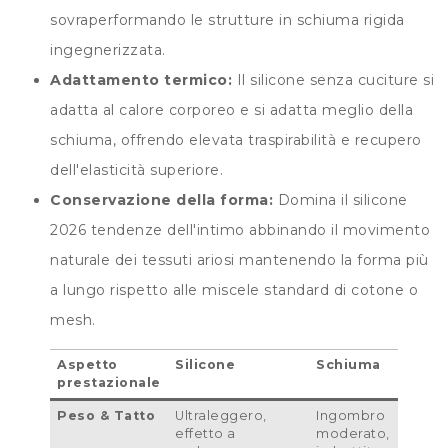
sovraperformando le strutture in schiuma rigida
ingegnerizzata.
Adattamento termico:
Il silicone senza cuciture si
adatta al calore corporeo e si adatta meglio della
schiuma, offrendo elevata traspirabilità e recupero
dell'elasticità superiore.
Conservazione della forma:
Domina il silicone
2026 tendenze dell'intimo abbinando il movimento
naturale dei tessuti ariosi mantenendo la forma più
a lungo rispetto alle miscele standard di cotone o
mesh.
Aspetto
Silicone
Schiuma
T
prestazionale
(
Peso & Tatto
Ultraleggero,
Ingombro
L
effetto a
moderato,
u