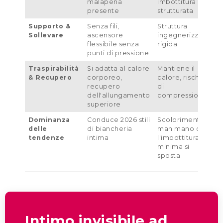
malapena
imbottitura
m
presente
strutturata
a
Supporto &
Senza fili,
Struttura
F
Sollevare
ascensore
ingegnerizzata
m
flessibile senza
rigida
n
punti di pressione
m
Traspirabilità
Si adatta al calore
Mantiene il
A
& Recupero
corporeo,
calore, rischio
t
recupero
di
p
dell'allungamento
compressione
a
superiore
t
Dominanza
Conduce 2026 stili
Scolorimento
S
delle
di biancheria
man mano che
s
tendenze
intima
l'imbottitura
l
minima si
c
sposta
Intimo invisibile ad