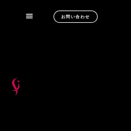
お問い合わせ
新着
製品
カスタマイズ
品質管理
サービス
について
ブログ
ニュース