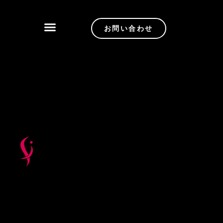
お問い合わせ
新着
製品
カスタマイズ
品質管理
サービス
について
ブログ
ニュース