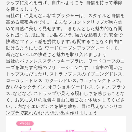
ラップに別れを告げ、自由へようこそ. 自信を持って季節
を迎えましょう.
当社の目に見えない粘着ブラジャーは、スタイルと自信を
高める秘密兵器です。! 丈夫なフロントクリップが胸を集
めて自然に美しく見せます。, きちんとした魅力的な谷間
を作成する. 肌に優しい貼るブラ. 強力な粘着力で, 安全で
快適なフィット感を提供します, 心配することなく自由に
動けるようになる. ワードローブをアップグレードして、
新たなレベルの快適さと魅力を取り入れましょう.
当社のバックレススティッキーブラは、ワードローブのニ
ーズを満たす究極のソリューションです。! 背中の開いた
トップスにぴったり, ストラップレスのイブニングドレス,
ローカットドレス, カクテルドレス, ウェディングドレス,
深いVネックライン, オフショルダードレス, シャツ, ブラウ
ス, などなど. ストラップが見える煩わしさを感じることな
く、お気に入りの服装を自由に着こなす体験をしてくださ
い。. 内なるエレガンスを解き放ち、目に見えないシリコ
ンブラで忘れられない思い出を作りましょう.