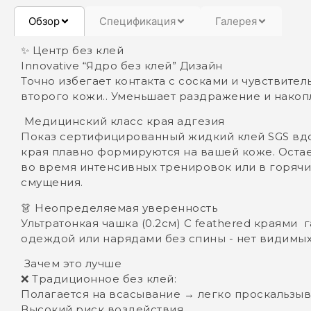
Обзор
Спецификация
Галерея
‌✨ Центр без клей
‌Innovative “Ядро без клей” Дизайн
Точно избегает контакта с сосками и чувствител
второго кожи.. Уменьшает раздражение и накопл
‌ Медицинский класс края адгезия
Показ сертифицированный жидкий клей ‌SGS вд
края плавно формируются на вашей коже. Остает
во время интенсивных тренировок или в горячих
смущения.
‌👗 Неопределяемая уверенность
Ультратонкая чашка (0.2см) С ‌feathered краями 
одеждой или нарядами без спины - нет видимых
‌ Зачем это лучше
❌ Традиционное без клей:
Полагается на всасывание → легко проскальзы
Высокий риск воздействия