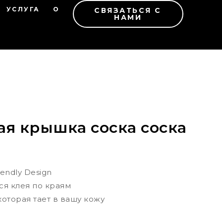
УСЛУГА
О
СВЯЗАТЬСЯ С
НАМИ
ая крышка соска соска
iendly Design
я клея по краям
оторая тает в вашу кожу