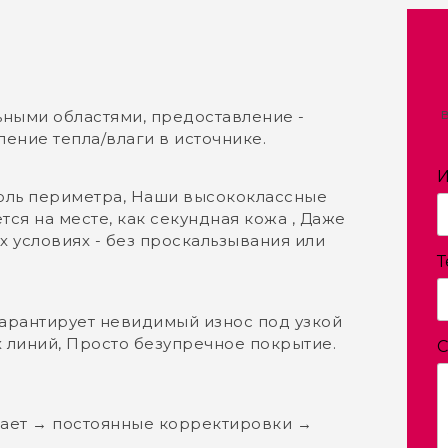
ьными областями, предоставление ‌-
ение тепла/влаги в источнике.
оль периметра, Наши высококлассные
ся на месте, как секундная кожа ‌, Даже
 условиях - без проскальзывания или
Т
‌ гарантирует невидимый износ под узкой
 линий, Просто безупречное покрытие.
вает → постоянные корректировки →