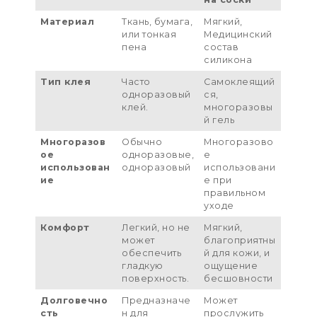
Материал
Ткань, бумага,
Мягкий,
или тонкая
Медицинский
пена
состав
силикона
Тип клея
Часто
Самоклеящий
одноразовый
ся,
клей.
многоразовы
й гель
Многоразов
Обычно
Многоразово
ое
одноразовые,
е
использован
одноразовый
использовани
ие
е при
правильном
уходе
Комфорт
Легкий, но не
Мягкий,
может
благоприятны
обеспечить
й для кожи, и
гладкую
ощущение
поверхность.
бесшовности
Долговечно
Предназначе
Может
сть
н для
прослужить