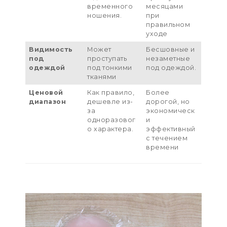
временного
месяцами
ношения.
при
правильном
уходе
Видимость
Может
Бесшовные и
под
проступать
незаметные
одеждой
под тонкими
под одеждой.
тканями
Ценовой
Как правило,
Более
диапазон
дешевле из-
дорогой, но
за
экономическ
одноразовог
и
о характера.
эффективный
с течением
времени