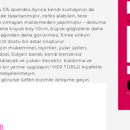
& 5% spandex,Ayrıca kendi kumaşınızı da
ilde tasarlanmıştır, nefes alabilen, tere
M
tyen olmayan malzemeden yapılmıştır – dokuma
n, daha büyük boy 10cm, büyük göğüslere daha
apağından daha görünmez, Xinke silikon
lt dostu bir astar oluşturur.
çin mükemmel, tişörtler, yular üstleri,
 dost, Sütyen bandı, kendi benzersiz
ldıracak ve yukarı itecektir. Kaldırma ve
 bir yerine uygulayın.! HER TÜRLÜ kıyafetle
endişelenmeyin.
i görürse lütfen bizimle iletişime geçin.
*