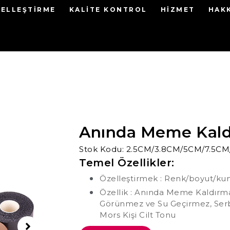
ELLEŞTIRME
KALITE KONTROL
HIZMET
HAK
Anında Meme Kal
Stok Kodu: 2.5CM/3.8CM/5CM/7.5C
Temel Özellikler:
Özelleştirmek : Renk/boyut/ku
Özellik : Anında Meme Kaldırma
Görünmez ve Su Geçirmez, Serbe
Mors Kişi Cilt Tonu