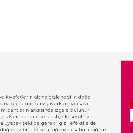
S
 kıyafetlerin altına gizlenebilir, doğal
ırma bandımız bluz giyerken harikalar
İ
. Tüm bantların arkasında ızgara bulunur,
, sutyen bandını serbestçe kesebilir ve
a uyacak şekilde gerekli gizli efekti elde
T
yduğunuz bir elbise aldığınızda satın aldığınız