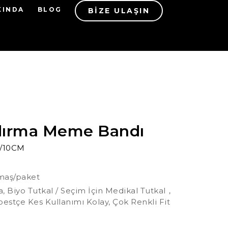
KINDA
BLOG
BIZE ULAŞIN
dırma Meme Bandı
M/10CM
maş/paket
, Biyo Tutkal / Seçim İçin Medikal Tutkal，
stçe Kes Kullanımı Kolay, Çok Renkli Fit