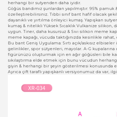
herhangi bir sutyenden daha iyidir.
Göğüs bandımız şunlardan yapılmıştır: 95% pamuk 
özelleştirebilirsiniz. Tıbbi sınıf bant hafif olacak şek
dayanıklı ve yırtılma önleyici kumaş. Yapışkan su
kumaş & nitelikli Yüksek Sıcaklık Vulkanize siliko
uygun. Tiner, daha kusursuz & Sıvı silikon meme k
meme kapağı, vücuda taktığınızda kesinlikle rahat, ci
Bu bant Geniş Uygulama: Sırtı açık/askısız elbiseler i
gelinlikler, spor sütyenleri, mayolar. A-G kupalarına
figürünüzü oluşturmak için en ağır göğüsleri bile ka
sıkılaştırma elde etmek için bunu vücudun herhangi
giyin & herhangi bir şeyin gösterilmesi konusunda 
Ayrıca çift taraflı yapışkanlı versiyonumuz da var, ilg