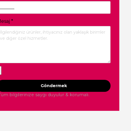
esaj
*
Göndermek
Tüm bilgilerinize saygı duyulur & korumalı.