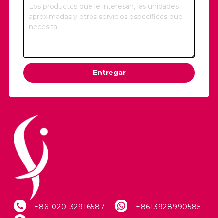
Entregar
+86-020-32916587
+8613928990585