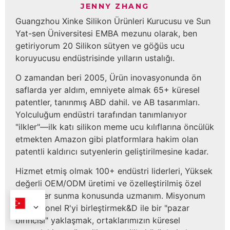
JENNY ZHANG
Guangzhou Xinke Silikon Ürünleri Kurucusu ve Sun
Yat-sen Üniversitesi EMBA mezunu olarak, ben
getiriyorum 20 Silikon sütyen ve göğüs ucu
koruyucusu endüstrisinde yılların ustalığı.
O zamandan beri 2005, Ürün inovasyonunda ön
saflarda yer aldım, emniyete almak 65+ küresel
patentler, tanınmış ABD dahil. ve AB tasarımları.
Yolculuğum endüstri tarafından tanımlanıyor
"ilkler"—ilk katı silikon meme ucu kılıflarına öncülük
etmekten Amazon gibi platformlara hakim olan
patentli kaldırıcı sutyenlerin geliştirilmesine kadar.
Hizmet etmiş olmak 100+ endüstri liderleri, Yüksek
değerli OEM/ODM üretimi ve özelleştirilmiş özel
çözümler sunma konusunda uzmanım. Misyonum
profesyonel R'yi birleştirmek&D ile bir "pazar
birincisi" yaklaşmak, ortaklarımızın küresel