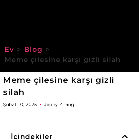
Ev
>
Blog
>
Meme çilesine karşı gizli silah
Meme çilesine karşı gizli
silah
Şubat 10, 2025
Jenny Zhang
İçindekiler